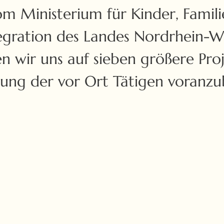
m Ministerium für Kinder, Familie
egration des Landes Nordrhein-We
n wir uns auf sieben größere Pro
YAMS – Young artists
Zirkus-
ung der vor Ort Tätigen voranzu
meet students
Jugendgruppen-
Treffen
LAG Zirkus-
Convention NRW