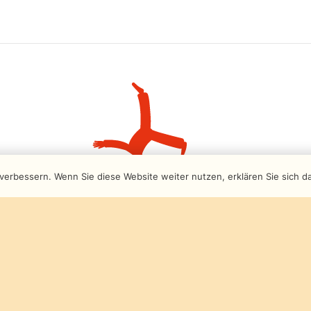
verbessern. Wenn Sie diese Website weiter nutzen, erklären Sie sich d
© Landesarbeitsgemeinschaft
Zirkuspädagogik NRW e.V.