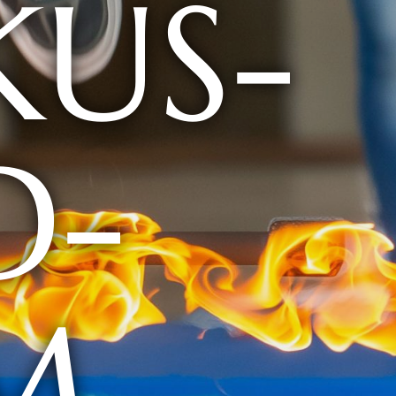
KUS-
D-
M