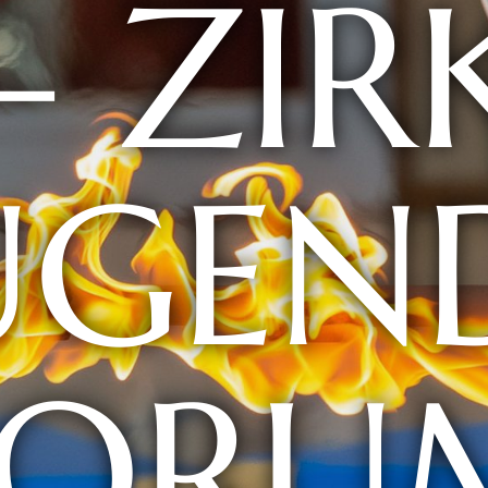
 – ZIR
UGEN
FORU