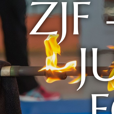
ZJF
J