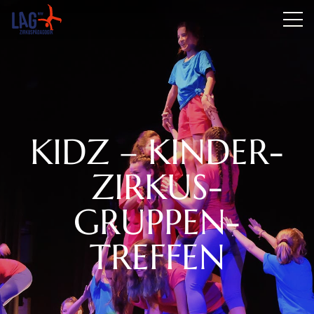
KIDZ – KINDER­
ZIRKUS-
GRUPPEN-
TREFFEN