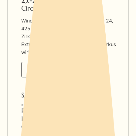
25.-27. September 2026
Cirque Papillon
Windrather Talschule, Panner Straße 24,
42555 Velbert
Zirkuspädagogik mit Blick auf
Extremismusprävention: „Wie kann Zirkus
wirken?“
weitere Infos
SAVE THE DATE:
„Unlösbar“
Produktion des
Landesjugendzirkus NRW /
Compagnie Circolution 2026