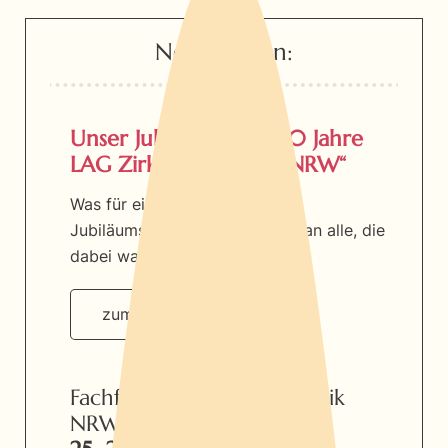
Neuigkeiten:
Unser Jubiläumsfest „20 Jahre
LAG Zirkuspädagogik NRW“
Was für ein wunderbares
Jubiläumswochenende! Danke an alle, die
dabei waren!
zum Jubiläum
Fachforum Zirkuspädagogik
NRW