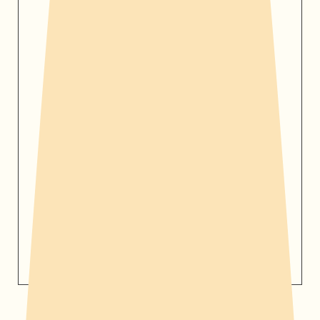
18.Oktober 2026 um 14:30 Uhr | in der
Zirkusfabrik | Bergisch Gladbacher Str.
1007a | 51069 Köln
Eintritt frei
weitere Infos
Instagram:
Auf Instagram ansehen